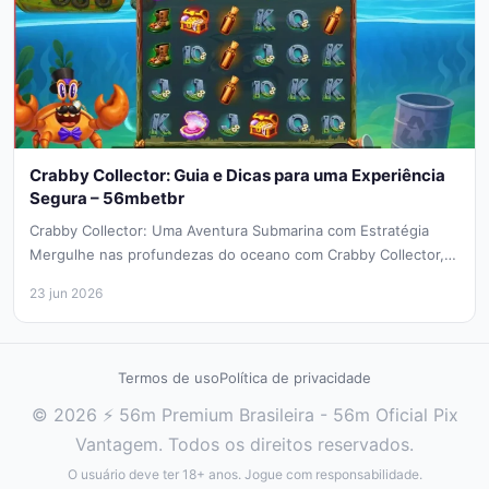
Crabby Collector: Guia e Dicas para uma Experiência
Segura – 56mbetbr
Crabby Collector: Uma Aventura Submarina com Estratégia
Mergulhe nas profundezas do oceano com Crabby Collector,
um slot desenvolvido pela Bullshark...
23 jun 2026
Termos de uso
Política de privacidade
© 2026 ⚡ 56m Premium Brasileira - 56m Oficial Pix
Vantagem. Todos os direitos reservados.
O usuário deve ter 18+ anos. Jogue com responsabilidade.